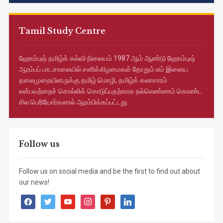
Tamil Study Centre
ஹோம்புஷ் தமிழ்க் கல்வி நிலையம் 1987 ஆம் ஆண்டு ஹோம்புஷ்
ஆரம்பப் பாடசாலையில் சனிக்கிழமைகள் தோறும் எம் இளைய
தலைமுறையினருக்கு தமிழ் மொழி, தமிழ்க் கலாசாரம்
என்பவற்றைச் சொல்லிக் கொடுப்பதற்காக நல்லெண்ணம் கொண்ட
சில பெரியோர்களால் ஆரம்பிக்கப்பட்டது.
Follow us
Follow us on social media and be the first to find out about
our news!
facebook
twitter
youtube
instagram
pinterest
linkedin